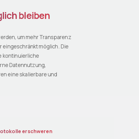
ich bleiben
 werden, um mehr Transparenz
ur eingeschränkt möglich. Die
e kontinuierliche
derne Datennutzung,
en eine skalierbare und
rotokolle erschweren