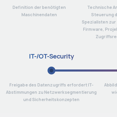
Definition der benötigten
Technische An
Maschinendaten
Steuerung d
Spezialisten zur
Firmware, Proje
Zugriffsr
IT-/OT-Security
Freigabe des Datenzugriffs erfordert IT-
Abbil
Abstimmungen zu Netzwerksegmentierung
wi
und Sicherheitskonzepten