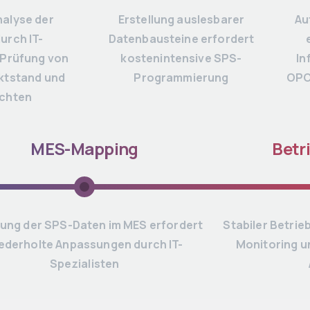
alyse der
Erstellung auslesbarer
Au
urch IT-
Datenbausteine erfordert
 Prüfung von
kostenintensive SPS-
In
ktstand und
Programmierung
OPC
echten
MES-Mapping
Betr
dung der SPS-Daten im MES erfordert
Stabiler Betrie
ederholte Anpassungen durch IT-
Monitoring un
Spezialisten