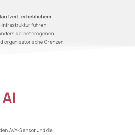
laufzeit, erheblichem
Infrastruktur führen
onders bei heterogenen
nd organisatorische Grenzen,
 AI
 den AVA-Sensor und die