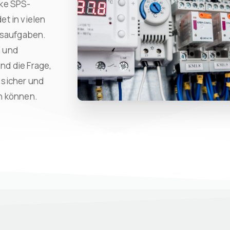
nke SPS-
t in vielen
ngsaufgaben.
n und
nd die Frage,
 sicher und
n können.