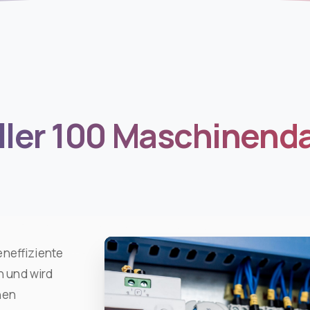
ler 100 Maschinend
eneffiziente
 und wird
hen