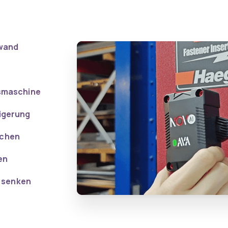
fwand
nsmaschine
igerung
achen
en
n senken