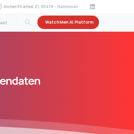
Hollerithallee 21, 30419 - Hannover
WatchMen AI Platform
akt
endaten
n