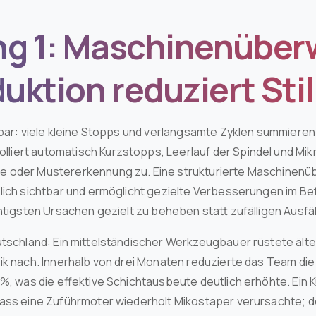
ng 1: Maschinenübe
duktion reduziert Sti
tbar: viele kleine Stopps und verlangsamte Zyklen summieren 
iert automatisch Kurzstopps, Leerlauf der Spindel und Mik
 oder Mustererkennung zu. Eine strukturierte Maschinenü
ich sichtbar und ermöglicht gezielte Verbesserungen im Betri
chtigsten Ursachen gezielt zu beheben statt zufälligen Ausfä
utschland: Ein mittelständischer Werkzeugbauer rüstete ält
ik nach. Innerhalb von drei Monaten reduzierte das Team di
 %, was die effektive Schichtausbeute deutlich erhöhte. Ein 
dass eine Zuführmoter wiederholt Mikostaper verursachte; d