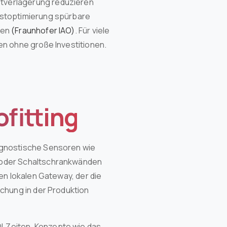
tverlagerung reduzieren
astoptimierung spürbare
den
(Fraunhofer IAO)
. Für viele
en ohne große Investitionen.
fitting
agnostische Sensoren wie
 oder Schaltschrankwänden
en lokalen Gateway, der die
chung in der Produktion
‑Zeiten. Konzepte wie das