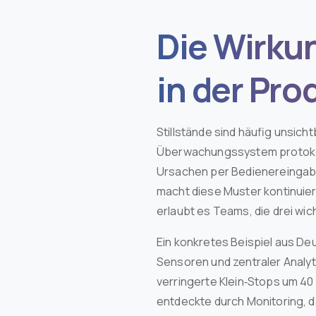
Die Wirku
in der Pro
Stillstände sind häufig unsich
Überwachungssystem protokoll
Ursachen per Bedienereingabe
macht diese Muster kontinuierl
erlaubt es Teams, die drei wi
Ein konkretes Beispiel aus De
Sensoren und zentraler Analyt
verringerte Klein‑Stops um 40
entdeckte durch Monitoring, 