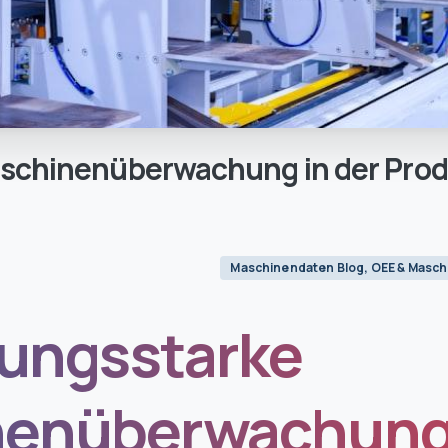
schinenüberwachung
in
der
Prod
Maschinendaten Blog, OEE & Mas
tungsstarke
enüberwachung 