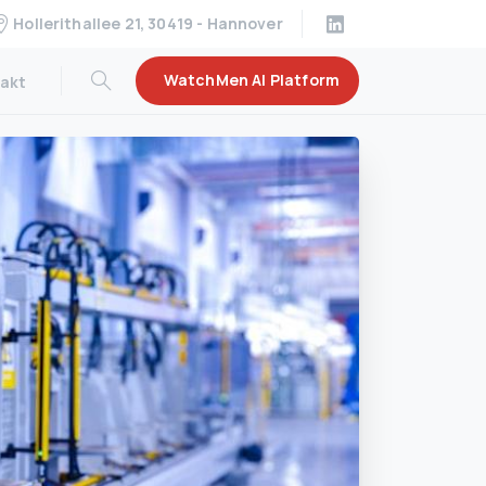
Hollerithallee 21, 30419 - Hannover
WatchMen AI Platform
akt