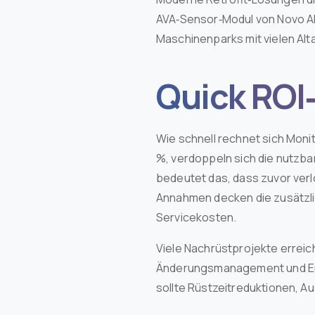
AVA‑Sensor‑Modul von Novo AI z
Maschinenparks mit vielen Alta
Quick RO
Wie schnell rechnet sich Moni
%, verdoppeln sich die nutzba
bedeutet das, dass zuvor verl
Annahmen decken die zusätzlic
Servicekosten.
Viele Nachrüstprojekte errei
Änderungsmanagement und Ersa
sollte Rüstzeitreduktionen, 