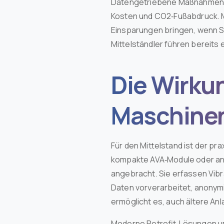
Datengetriebene Maßnahmen w
Kosten und CO2‑Fußabdruck. M
Einsparungen bringen, wenn S
Mittelständler führen bereits
Die Wirkun
Maschinen
Für den Mittelstand ist der 
kompakte AVA‑Module oder an
angebracht. Sie erfassen Vibr
Daten vorverarbeitet, anonymi
ermöglicht es, auch ältere An
Moderne Retrofit‑Lösungen um