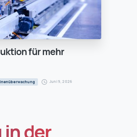
uktion
für
mehr
Juni 9, 2026
chinenüberwachung
in der