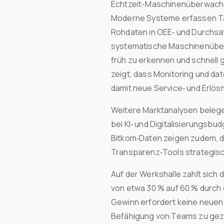
Echtzeit-Maschinenüberwachun
Moderne Systeme erfassen Tak
Rohdaten in OEE‑ und Durchsat
systematische Maschinenüber
früh zu erkennen und schnell
zeigt, dass Monitoring und d
damit neue Service‑ und Erlö
Weitere Marktanalysen belege
bei KI‑ und Digitalisierungsb
Bitkom‑Daten zeigen zudem, d
Transparenz‑Tools strategisc
Auf der Werkshalle zahlt sich
von etwa 30 % auf 60 % durch 
Gewinn erfordert keine neuen
Befähigung von Teams zu gezie