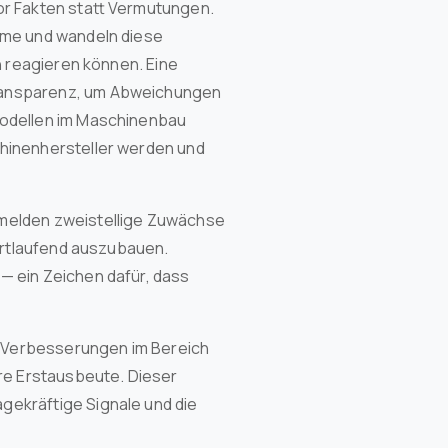
or Fakten statt Vermutungen.
hme und wandeln diese
n reagieren können. Eine
Transparenz, um Abweichungen
modellen im Maschinenbau
hinenhersteller werden und
 melden zweistellige Zuwächse
fortlaufend auszubauen.
— ein Zeichen dafür, dass
EE‑Verbesserungen im Bereich
re Erstausbeute. Dieser
ekräftige Signale und die