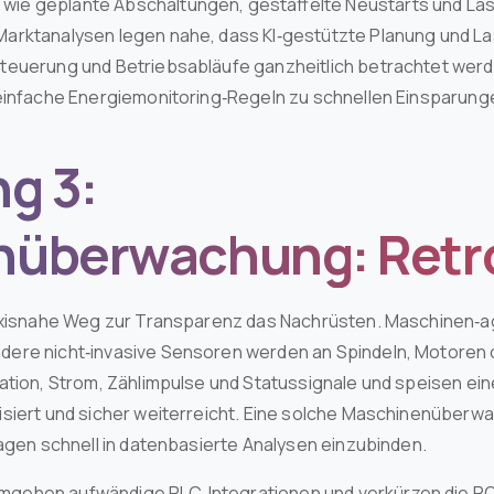
ie geplante Abschaltungen, gestaffelte Neustarts und Las
arktanalysen legen nahe, dass KI‑gestützte Planung und L
teuerung und Betriebsabläufe ganzheitlich betrachtet wer
 einfache Energiemonitoring‑Regeln zu schnellen Einsparung
g 3:
überwachung: Retro
praxisnahe Weg zur Transparenz das Nachrüsten. Maschinen‑
dere nicht‑invasive Sensoren werden an Spindeln, Motoren
ation, Strom, Zählimpulse und Statussignale und speisen ein
siert und sicher weiterreicht. Eine solche Maschinenüberwa
lagen schnell in datenbasierte Analysen einzubinden.
gehen aufwändige PLC‑Integrationen und verkürzen die ROI