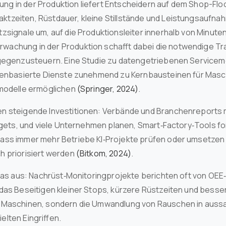
g in der Produktion liefert Entscheidern auf dem Shop-Flo
tzeiten, Rüstdauer, kleine Stillstände und Leistungsaufna
zsignale um, auf die Produktionsleiter innerhalb von Minute
wachung in der Produktion schafft dabei die notwendige 
 gegenzusteuern. Eine Studie zu datengetriebenen Service
atenbasierte Dienste zunehmend zu Kernbausteinen für Masc
smodelle ermöglichen
(Springer, 2024)
.
n steigende Investitionen: Verbände und Branchenreports
udgets, und viele Unternehmen planen, Smart‑Factory‑Tools 
ass immer mehr Betriebe KI‑Projekte prüfen oder umsetzen 
h priorisiert werden
(Bitkom, 2024)
.
 das aus: Nachrüst‑Monitoringprojekte berichten oft von O
das Beseitigen kleiner Stops, kürzere Rüstzeiten und besse
 Maschinen, sondern die Umwandlung von Rauschen in aussag
lten Eingriffen.