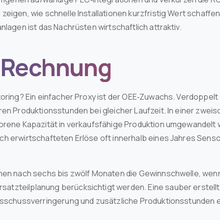
eigen, wie schnelle Installationen kurzfristig Wert schaffe
nlagen ist das Nachrüsten wirtschaftlich attraktiv.
I‑Rechnung
toring? Ein einfacher Proxy ist der OEE‑Zuwachs. Verdoppelt 
ren Produktionsstunden bei gleicher Laufzeit. In einer zweis
orene Kapazität in verkaufsfähige Produktion umgewandelt w
h erwirtschafteten Erlöse oft innerhalb eines Jahres Senso
chen nach sechs bis zwölf Monaten die Gewinnschwelle, we
tzteilplanung berücksichtigt werden. Eine sauber erstel
Ausschussverringerung und zusätzliche Produktionsstunden e