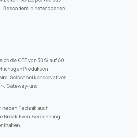
n
. Besonders in heterogenen
sich die OEE von 30 % auf 60
chichtigen Produktion
ird. Selbst bei konservativen
r‑, Gateway‑ und
nn neben Technik auch
lte Break‑Even‑Berechnung
nthalten.