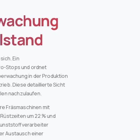
rwachung
llstand
sich. Ein
ro-Stops und ordnet
berwachung in der Produktion
eb. Diese detaillierte Sicht
llen nachzulaufen.
ere Fräsmaschinen mit
e Rüstzeiten um 22 % und
Kunststoffverarbeiter
er Austausch einer