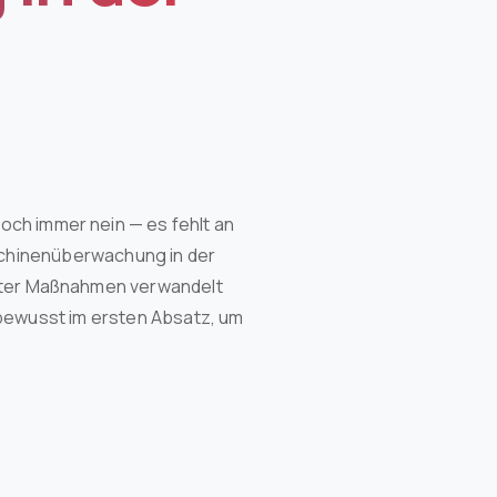
noch immer nein — es fehlt an
chinenüberwachung in der
ielter Maßnahmen verwandelt
 bewusst im ersten Absatz, um