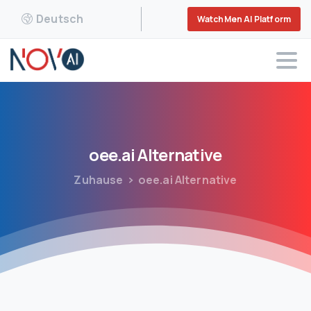
Deutsch
WatchMen AI Platform
oee.ai
Alternative
Zuhause
oee.ai Alternative