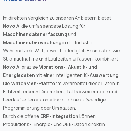
Im direkten Vergleich zu anderen Anbietern bietet
Novo AI
die umfassendste Lösung für
Maschinendatenerfassung
und
Maschinenüberwachung
in der Industrie.
Während viele Wettbewerber lediglich Basisdaten wie
Stromaufnahme und Laufzeiten erfassen, kombiniert
Novo AI
präzise
Vibrations-, Akustik- und
Energiedaten
mit einer intelligenten
KI-Auswertung
.
Die
WatchMen-Plattform
verarbeitet diese Daten in
Echtzeit, erkennt Anomalien, Taktabweichungen und
Leerlaufzeiten automatisch – ohne aufwendige
Programmierung oder Umbauten.
Durch die offene
ERP-Integration
können
Produktions-, Energie- und OEE-Daten direkt in