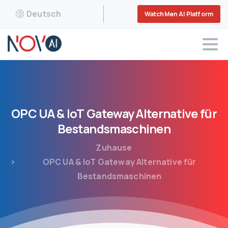
Deutsch
WatchMen AI Platform
OPC
UA
&
IoT
Gateway
Alternative
für
Bestandsmaschinen
Zuhause
OPC UA & IoT Gateway Alternative für
Bestandsmaschinen