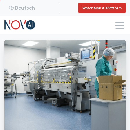
Deutsch
WatchMen AI Platform