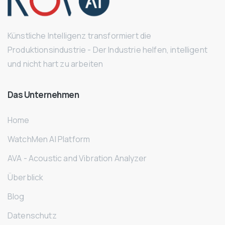
Künstliche Intelligenz transformiert die
Produktionsindustrie - Der Industrie helfen, intelligent
und nicht hart zu arbeiten
Das
Unternehmen
Home
WatchMen AI Platform
AVA - Acoustic and Vibration Analyzer
Überblick
Blog
Datenschutz