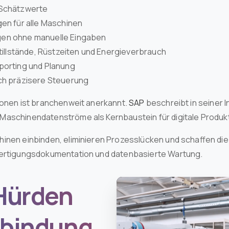
 Schätzwerte
gen für alle Maschinen
gen ohne manuelle Eingaben
Stillstände, Rüstzeiten und Energieverbrauch
porting und Planung
rch präzisere Steuerung
ionen ist branchenweit anerkannt.
SAP
beschreibt in seiner 
Maschinendatenströme als Kernbaustein für digitale Produ
inen einbinden, eliminieren Prozesslücken und schaffen die
Fertigungsdokumentation und datenbasierte Wartung.
Hürden
nbindung