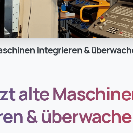
aschinen
integrieren
&
überwach
zt alte Maschin
eren & überwach