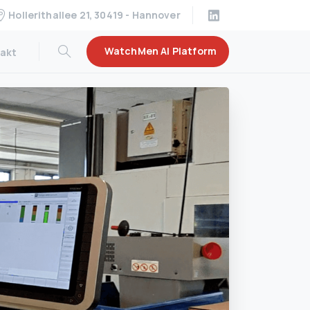
Hollerithallee 21, 30419 - Hannover
WatchMen AI Platform
akt