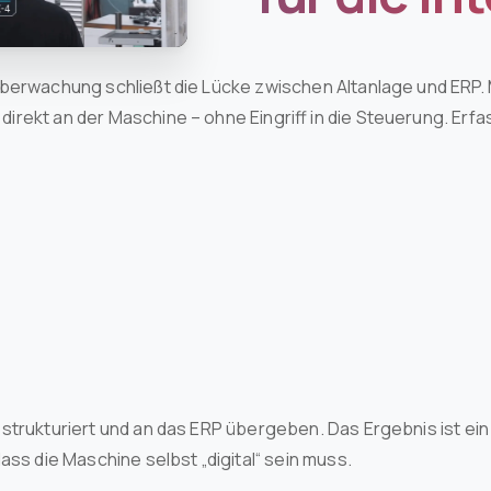
überwachung schließt die Lücke zwischen Altanlage und ERP
rekt an der Maschine – ohne Eingriff in die Steuerung. Erfa
strukturiert und an das ERP übergeben. Das Ergebnis ist ein
ass die Maschine selbst „digital“ sein muss.