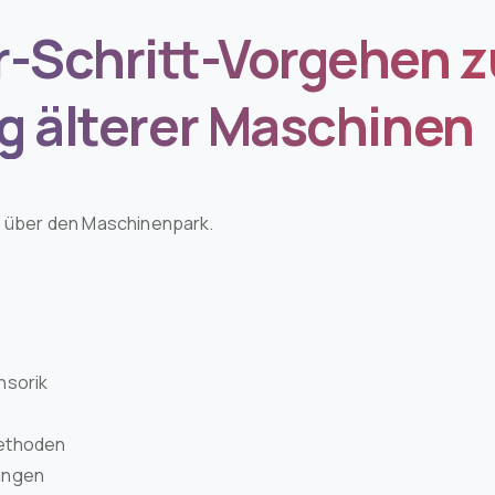
r-Schritt-Vorgehen z
g älterer Maschinen
z über den Maschinenpark.
nsorik
methoden
ungen