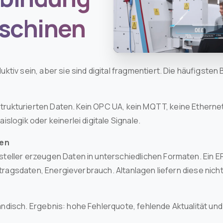
aschinen
tiv sein, aber sie sind digital fragmentiert. Die häufigsten 
e strukturierten Daten. Kein OPC UA, kein MQTT, keine Ether
slogik oder keinerlei digitale Signale.
len
eller erzeugen Daten in unterschiedlichen Formaten. Ein ER
uftragsdaten, Energieverbrauch. Altanlagen liefern diese nicht
disch. Ergebnis: hohe Fehlerquote, fehlende Aktualität un