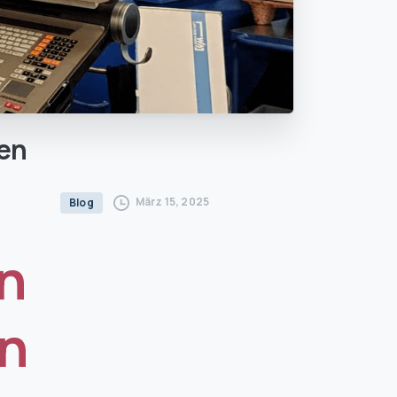
en
März 15, 2025
Blog
en
en