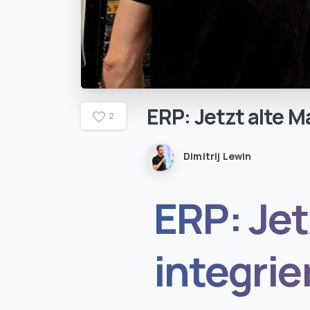
ERP:
Jetzt
alte
M
2
Dimitrij Lewin
ERP: Jet
integri