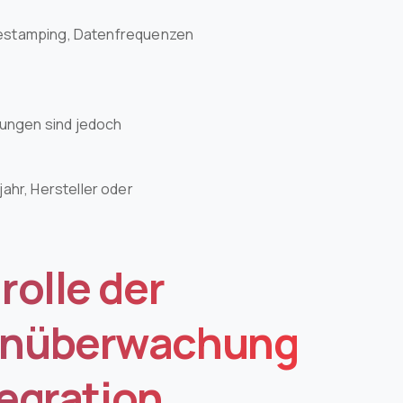
imestamping, Datenfrequenzen
sungen sind jedoch
hr, Hersteller oder
rolle der
enüberwachung
tegration