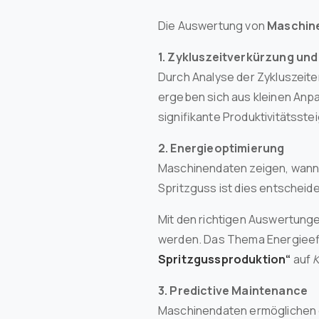
Die Auswertung von
Maschin
1. Zykluszeitverkürzung un
Durch Analyse der Zykluszeiten
ergeben sich aus kleinen Anp
signifikante Produktivitätsst
2. Energieoptimierung
Maschinendaten zeigen, wann 
Spritzguss ist dies entscheid
Mit den richtigen Auswertung
werden. Das Thema Energieeffiz
Spritzgussproduktion“
auf
K
3. Predictive Maintenance
Maschinendaten ermöglichen 