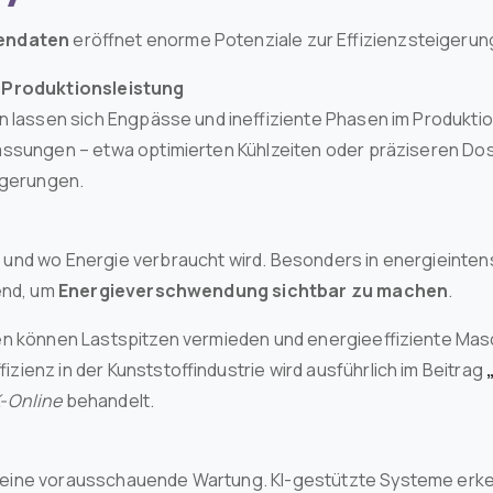
endaten
eröffnet enorme Potenziale zur Effizienzsteigerun
d Produktionsleistung
 lassen sich Engpässe und ineffiziente Phasen im Produktion
assungen – etwa optimierten Kühlzeiten oder präziseren D
eigerungen.
und wo Energie verbraucht wird. Besonders in energieinte
end, um
Energieverschwendung sichtbar zu machen
.
en können Lastspitzen vermieden und energieeffiziente Ma
ienz in der Kunststoffindustrie wird ausführlich im Beitrag
-Online
behandelt.
eine vorausschauende Wartung. KI-gestützte Systeme erk