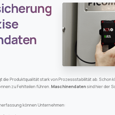
sicherung
zise
ndaten
gt die Produktqualität stark von Prozessstabilität ab. Schon
nnen zu Fehlteilen führen.
Maschinendaten
sind hier der S
tenerfassung können Unternehmen: