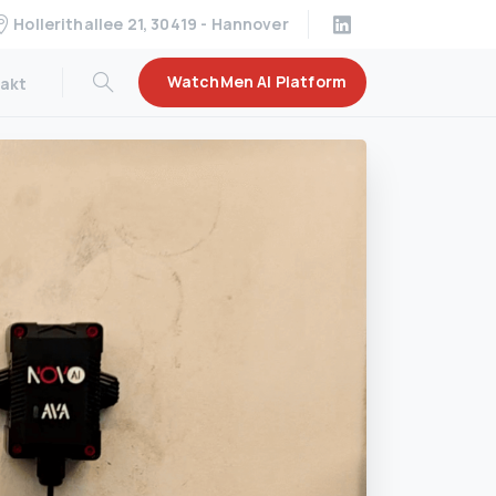
Hollerithallee 21, 30419 - Hannover
WatchMen AI Platform
akt