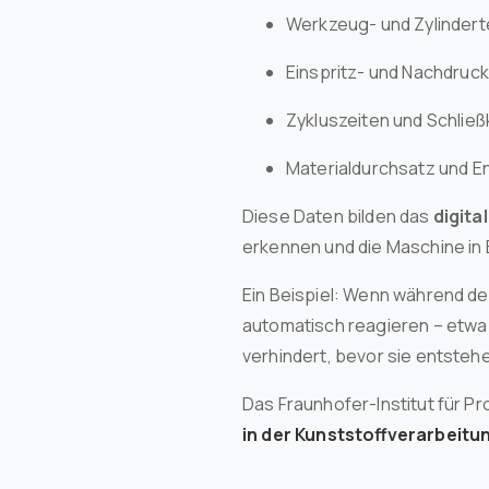
Werkzeug- und Zylinder
Einspritz- und Nachdruc
Zykluszeiten und Schließ
Materialdurchsatz und E
Diese Daten bilden das
digita
erkennen und die Maschine in 
Ein Beispiel: Wenn während de
automatisch reagieren – etwa
verhindert, bevor sie entsteh
Das Fraunhofer-Institut für Pr
in der Kunststoffverarbeitu