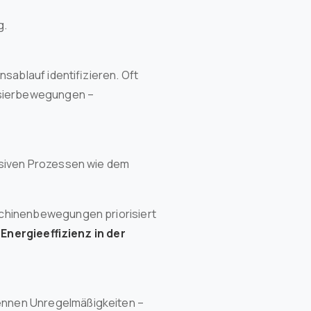
g.
sablauf identifizieren. Oft
osierbewegungen –
nsiven Prozessen wie dem
schinenbewegungen priorisiert
„Energieeffizienz in der
ennen Unregelmäßigkeiten –