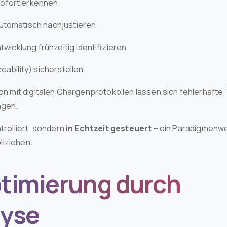
ofort erkennen
utomatisch nachjustieren
twicklung frühzeitig identifizieren
eability) sicherstellen
on mit digitalen Chargenprotokollen lassen sich fehlerhafte T
ngen.
trolliert, sondern
in Echtzeit gesteuert
– ein Paradigmenwe
llziehen.
timierung durch
lyse