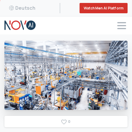
Deutsch
WatchMen AI Platform
0