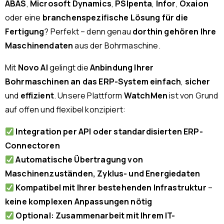
ABAS
,
Microsoft Dynamics
,
PSIpenta
,
Infor
,
Oxaion
oder eine
branchenspezifische Lösung für die
Fertigung
? Perfekt – denn genau
dorthin gehören Ihre
Maschinendaten
aus der Bohrmaschine.
Mit
Novo AI
gelingt die
Anbindung Ihrer
Bohrmaschinen an das ERP-System
einfach
,
sicher
und
effizient
. Unsere Plattform
WatchMen
ist von Grund
auf offen und flexibel konzipiert:
Integration per API oder standardisierten ERP-
Connectoren
Automatische Übertragung von
Maschinenzuständen, Zyklus- und Energiedaten
Kompatibel mit Ihrer bestehenden Infrastruktur
–
keine komplexen Anpassungen nötig
Optional: Zusammenarbeit mit Ihrem IT-