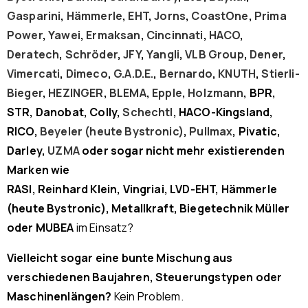
Gasparini
,
Hämmerle
,
EHT
,
Jorns
,
CoastOne
,
Prima
Power
,
Yawei
,
Ermaksan
,
Cincinnati
,
HACO
,
Deratech
,
Schröder
,
JFY
,
Yangli
,
VLB Group
,
Dener
,
Vimercati
,
Dimeco
,
G.A.D.E.
,
Bernardo
,
KNUTH
,
Stierli-
Bieger
,
HEZINGER
,
BLEMA
,
Epple
,
Holzmann
, BPR,
STR, Danobat, Colly,
Schechtl
, HACO-Kingsland,
RICO,
Beyeler (heute Bystronic)
,
Pullmax
, Pivatic,
Darley,
UZMA
oder sogar nicht mehr existierenden
Marken wie
RASI, Reinhard Klein, Vingriai, LVD-EHT, Hämmerle
(heute Bystronic), Metallkraft, Biegetechnik Müller
oder MUBEA
im Einsatz?
Vielleicht sogar eine bunte Mischung aus
verschiedenen Baujahren, Steuerungstypen oder
Maschinenlängen?
Kein Problem.