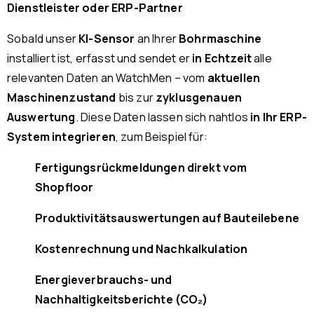
Dienstleister oder ERP-Partner
Sobald unser
KI-Sensor
an Ihrer
Bohrmaschine
installiert ist, erfasst und sendet er
in Echtzeit
alle
relevanten Daten an WatchMen – vom
aktuellen
Maschinenzustand
bis zur
zyklusgenauen
Auswertung
. Diese Daten lassen sich nahtlos
in Ihr ERP-
System integrieren
, zum Beispiel für:
Fertigungsrückmeldungen direkt vom
Shopfloor
Produktivitätsauswertungen auf Bauteilebene
Kostenrechnung und Nachkalkulation
Energieverbrauchs- und
Nachhaltigkeitsberichte (CO₂)