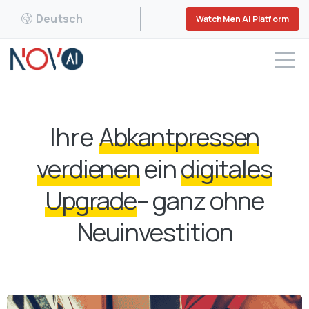
Deutsch
WatchMen AI Platform
Ihre
Abkantpressen
verdienen
ein
digitales
Upgrade
– ganz ohne
Neuinvestition