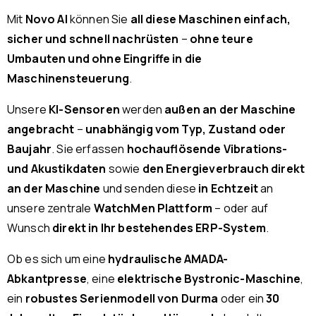
Mit
Novo AI
können Sie
all diese Maschinen einfach,
sicher und schnell nachrüsten
–
ohne teure
Umbauten und ohne Eingriffe in die
Maschinensteuerung
.
Unsere
KI-Sensoren
werden
außen an der Maschine
angebracht
–
unabhängig vom Typ, Zustand oder
Baujahr
. Sie erfassen
hochauflösende Vibrations-
und Akustikdaten
sowie
den Energieverbrauch direkt
an der Maschine
und senden diese
in Echtzeit
an
unsere zentrale
WatchMen Plattform
– oder auf
Wunsch
direkt in Ihr bestehendes ERP-System
.
Ob es sich um eine
hydraulische AMADA-
Abkantpresse
, eine
elektrische Bystronic-Maschine
,
ein
robustes Serienmodell von Durma
oder ein
30