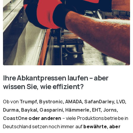
Ihre Abkantpressen laufen – aber
wissen Sie, wie effizient?
Ob von
Trumpf
,
Bystronic
,
AMADA
,
SafanDarley
,
LVD
,
Durma
,
Baykal
,
Gasparini
,
Hämmerle
,
EHT
,
Jorns
,
CoastOne
oder anderen
– viele Produktionsbetriebe in
Deutschland setzen noch immer auf
bewährte, aber