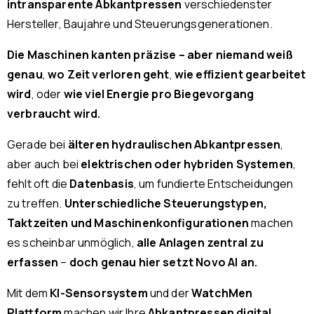
intransparente Abkantpressen
verschiedenster
Hersteller, Baujahre und Steuerungsgenerationen.
Die Maschinen kanten präzise – aber niemand weiß
genau
,
wo Zeit verloren geht
,
wie effizient gearbeitet
wird
, oder
wie viel Energie pro Biegevorgang
verbraucht wird.
Gerade bei
älteren hydraulischen Abkantpressen
,
aber auch bei
elektrischen oder hybriden Systemen
,
fehlt oft die
Datenbasis
, um fundierte Entscheidungen
zu treffen.
Unterschiedliche Steuerungstypen,
Taktzeiten und Maschinenkonfigurationen
machen
es scheinbar unmöglich,
alle Anlagen zentral zu
erfassen
–
doch genau hier setzt Novo AI an.
Mit dem
KI-Sensorsystem
und der
WatchMen
Plattform
machen wir Ihre
Abkantpressen digital