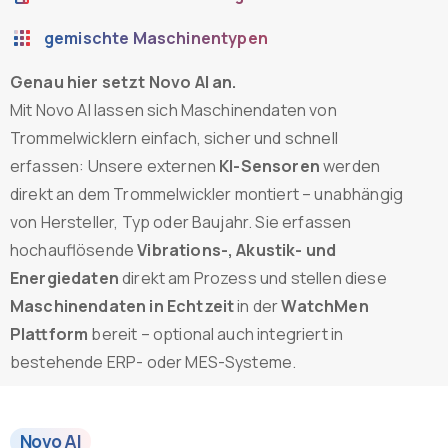
gemischte Maschinentypen
Genau hier setzt Novo AI an.
Mit Novo AI lassen sich Maschinendaten von
Trommelwicklern einfach, sicher und schnell
erfassen: Unsere externen
KI-Sensoren
werden
direkt an dem Trommelwickler montiert – unabhängig
von Hersteller, Typ oder Baujahr. Sie erfassen
hochauflösende
Vibrations-, Akustik- und
Energiedaten
direkt am Prozess und stellen diese
Maschinendaten in Echtzeit
in der
WatchMen
Plattform
bereit – optional auch integriert in
bestehende ERP- oder MES-Systeme.
Novo AI