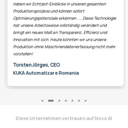
nseren gesamten
zu aufwändig. Entscheidungen werden
fort
genauer getroffen, und ganz ehrlich,
... Diese Technologie
tägliche Arbeit so viel einfacher."
ig verändert und
Hermann Strathmann, Geschäft
nz, Effizienz und
Erich Uhe GmbH Feinmechanik
n wir uns unsere
rfassung nicht mehr
a
Diese Unternehmen vertrauen auf Novo AI