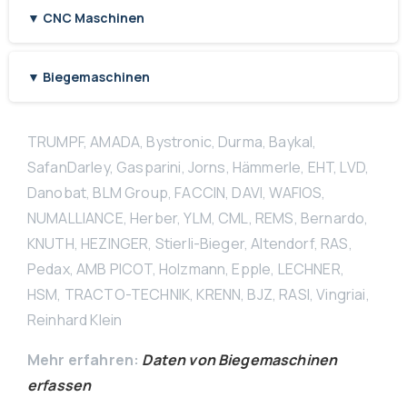
▼ CNC Maschinen
▼ Biegemaschinen
TRUMPF, AMADA, Bystronic, Durma, Baykal,
SafanDarley, Gasparini, Jorns, Hämmerle, EHT, LVD,
Danobat, BLM Group, FACCIN, DAVI, WAFIOS,
NUMALLIANCE, Herber, YLM, CML, REMS, Bernardo,
KNUTH, HEZINGER, Stierli-Bieger, Altendorf, RAS,
Pedax, AMB PICOT, Holzmann, Epple, LECHNER,
HSM, TRACTO-TECHNIK, KRENN, BJZ, RASI, Vingriai,
Reinhard Klein
Mehr erfahren:
Daten von Biegemaschinen
erfassen