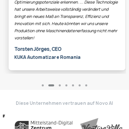
tägliche Arbeit so viel einfacher."
ig verändert und
z, Effizienz und
Hermann Strathmann, Geschäf
n wir uns unsere
Erich Uhe GmbH Feinmechanik
rfassung nicht mehr
a
Diese Unternehmen vertrauen auf Novo AI