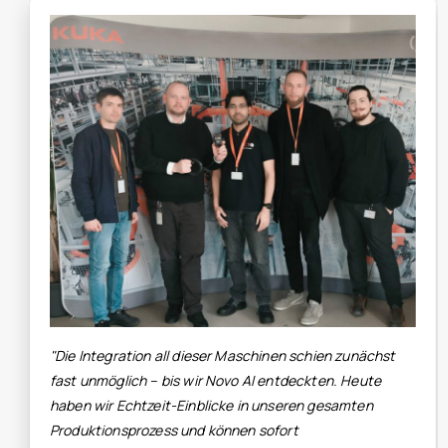
"Vor Novo AI mussten wir uns mit Sc
begnügen - herauszufinden, wie die 
Produktion wirklich liefen, war ein Al
nen schien zunächst
Versuch, Maschinendaten mit dem E
entdeckten. Heute
verknüpfen, erschien uns unmöglich u
nseren gesamten
zu aufwändig. Entscheidungen werde
fort
genauer getroffen, und ganz ehrlich,
... Diese Technologie