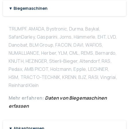
▼ Biegemaschinen
TRUMPF, AMADA, Bystronic, Durma, Baykal,
SafanDarley, Gasparini, Jorns, Hämmerle, EHT, LVD,
Danobat, BLM Group, FACCIN, DAVI, WAFIOS,
NUMALLIANCE, Herber, YLM, CML, REMS, Bernardo,
KNUTH, HEZINGER, Stierli-Bieger, Altendorf, RAS,
Pedax, AMB PICOT, Holzmann, Epple, LECHNER,
HSM, TRACTO-TECHNIK, KRENN, BJZ, RASI, Vingriai,
Reinhard Klein
Mehr erfahren:
Daten von Biegemaschinen
erfassen
▼ Abkantpressen