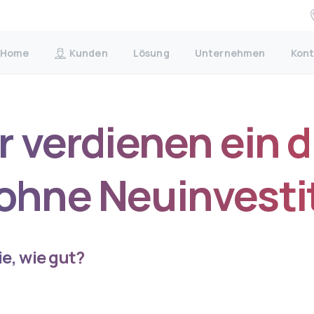
Home
Kunden
Lösung
Unternehmen
Kont
r verdienen ein d
 ohne Neuinvesti
ie, wie gut?