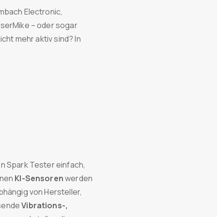
mbach Electronic,
aserMike – oder sogar
icht mehr aktiv sind? In
n Spark Tester einfach,
rnen
KI-Sensoren
werden
bhängig von Hersteller,
ösende
Vibrations-,