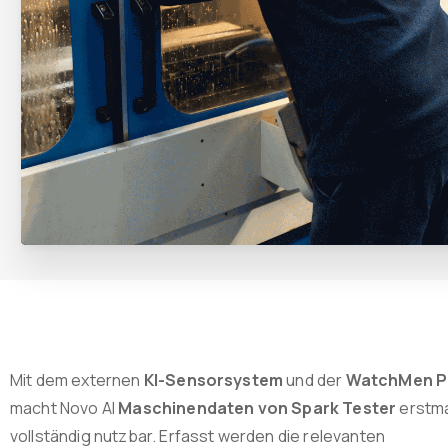
Mit dem externen
KI-Sensorsystem
und der
WatchMen P
macht Novo AI
Maschinendaten von Spark Tester
erstm
vollständig nutzbar. Erfasst werden die relevanten