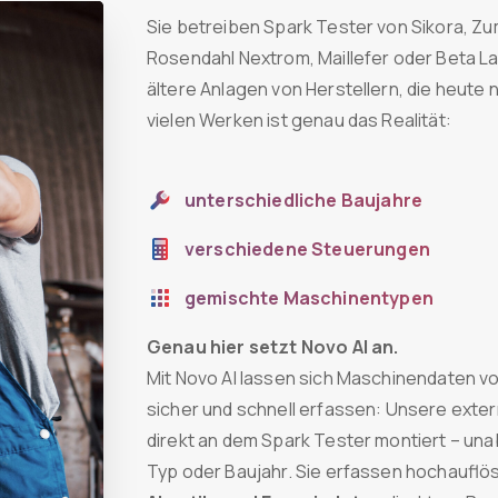
Sie betreiben Spark Tester von Sikora, Zu
Rosendahl Nextrom, Maillefer oder Beta L
ältere Anlagen von Herstellern, die heute n
vielen Werken ist genau das Realität:
unterschiedliche Baujahre
verschiedene Steuerungen
gemischte Maschinentypen
Genau hier setzt Novo AI an.
Mit Novo AI lassen sich Maschinendaten vo
sicher und schnell erfassen: Unsere exte
direkt an dem Spark Tester montiert – una
Typ oder Baujahr. Sie erfassen hochaufl