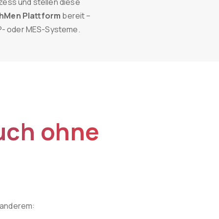
zess und stellen diese
hMen Plattform
bereit –
RP- oder MES-Systeme.
uch
ohne
 anderem: