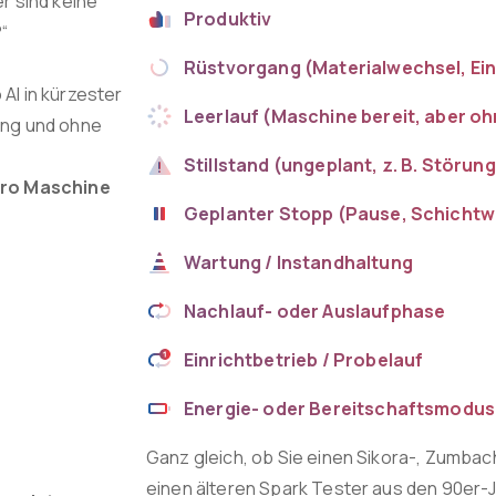
r sind keine
Produktiv
“
Rüstvorgang (Materialwechsel, Ein
AI in kürzester
Leerlauf (Maschine bereit, aber o
ung und ohne
Stillstand (ungeplant, z. B. Störung
pro Maschine
Geplanter Stopp (Pause, Schichtw
Wartung / Instandhaltung
Nachlauf- oder Auslaufphase
:
Einrichtbetrieb / Probelauf
Energie- oder Bereitschaftsmodus
Ganz gleich, ob Sie einen Sikora-, Zumba
einen älteren Spark Tester aus den 90er-J