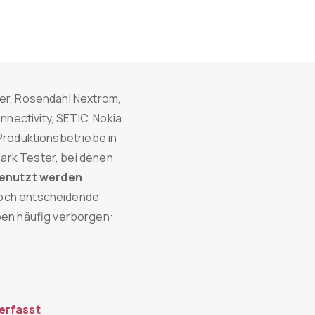
fer, Rosendahl Nextrom,
nectivity, SETIC, Nokia
 Produktionsbetriebe in
ark Tester, bei denen
genutzt werden
.
doch entscheidende
ben häufig verborgen:
 erfasst