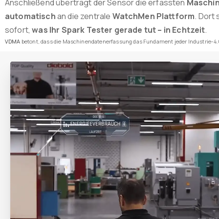
Anschließend überträgt der Sensor die erfassten
Maschi
automatisch
an die zentrale
WatchMen Plattform
. Dort
sofort,
was Ihr Spark Tester gerade tut – in Echtzeit
.
VDMA
betont, dass die Maschinendatenerfassung das Fundament jeder Industrie-4.0