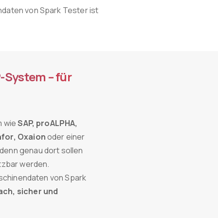
daten von Spark Tester ist
P-System – für
m wie
SAP, proALPHA,
nfor, Oxaion
oder einer
denn genau dort sollen
tzbar werden.
aschinendaten von Spark
ach, sicher und