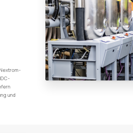
-Nextrom-
 NDC-
efern
ung und