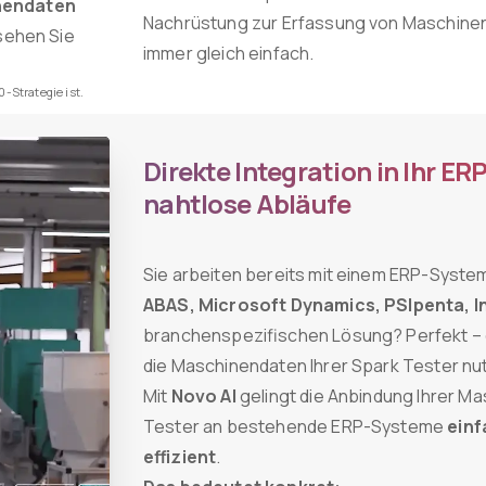
nendaten
Nachrüstung zur Erfassung von Maschinen
 sehen Sie
immer gleich einfach.
-Strategie ist.
Direkte Integration in Ihr ER
nahtlose Abläufe
Sie arbeiten bereits mit einem ERP-Syste
ABAS, Microsoft Dynamics, PSIpenta, I
branchenspezifischen Lösung? Perfekt – 
die Maschinendaten Ihrer Spark Tester nu
Mit
Novo AI
gelingt die Anbindung Ihrer M
Tester an bestehende ERP-Systeme
einf
effizient
.