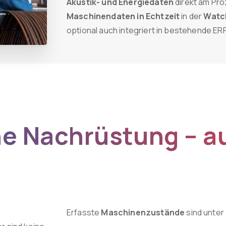
Akustik- und Energiedaten
direkt am Pro
Maschinendaten in Echtzeit
in der
Watc
optional auch integriert in bestehende E
he
Nachrüstung
–
a
Erfasste
Maschinenzustände
sind unter