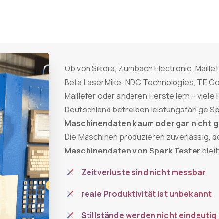
Ob von Sikora, Zumbach Electronic, Maille
Beta LaserMike, NDC Technologies, TE Con
Maillefer oder anderen Herstellern – viele
Deutschland betreiben leistungsfähige Sp
Maschinendaten kaum oder gar nicht 
Die Maschinen produzieren zuverlässig, 
Maschinendaten von Spark Tester
blei
Zeitverluste sind nicht messbar
reale Produktivität ist unbekannt
Stillstände werden nicht eindeutig