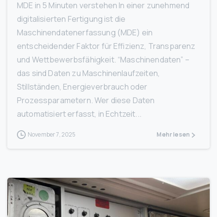
MDE in 5 Minuten verstehen In einer zunehmend
digitalisierten Fertigung ist die
Maschinendatenerfassung (MDE) ein
entscheidender Faktor für Effizienz, Transparenz
und Wettbewerbsfähigkeit. “Maschinendaten” –
das sind Daten zu Maschinen­laufzeiten,
Stillständen, Energieverbrauch oder
Prozessparametern. Wer diese Daten
automatisiert erfasst, in Echtzeit...
November 7, 2025
Mehr lesen