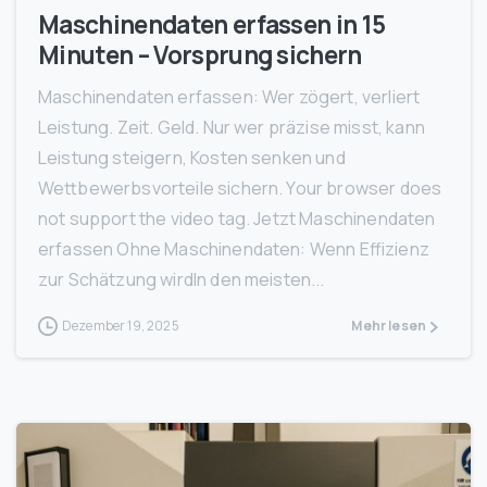
Maschinendaten erfassen in 15
Minuten – Vorsprung sichern
Maschinendaten erfassen: Wer zögert, verliert
Leistung. Zeit. Geld. Nur wer präzise misst, kann
Leistung steigern, Kosten senken und
Wettbewerbsvorteile sichern. Your browser does
not support the video tag. Jetzt Maschinendaten
erfassen Ohne Maschinendaten: Wenn Effizienz
zur Schätzung wirdIn den meisten...
Dezember 19, 2025
Mehr lesen