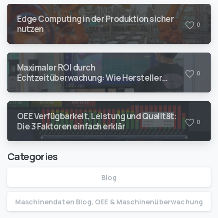
Edge Computing in der Produktion sicher
0
nutzen
Maximaler ROI durch
0
Echtzeitüberwachung: Wie Hersteller
Stillstände in Profit verwandeln
OEE Verfügbarkeit, Leistung und Qualität:
0
Die 3 Faktoren einfach erklär
Categories
Blog
Maschinendaten Blog, OEE & Maschinenüberwachung