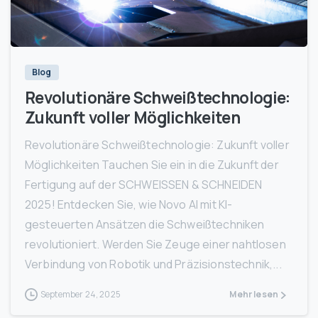
0
Blog
Revolutionäre Schweißtechnologie:
Zukunft voller Möglichkeiten
Revolutionäre Schweißtechnologie: Zukunft voller
Möglichkeiten Tauchen Sie ein in die Zukunft der
Fertigung auf der SCHWEISSEN & SCHNEIDEN
2025! Entdecken Sie, wie Novo AI mit KI-
gesteuerten Ansätzen die Schweißtechniken
revolutioniert. Werden Sie Zeuge einer nahtlosen
Verbindung von Robotik und Präzisionstechnik,...
September 24, 2025
Mehr lesen