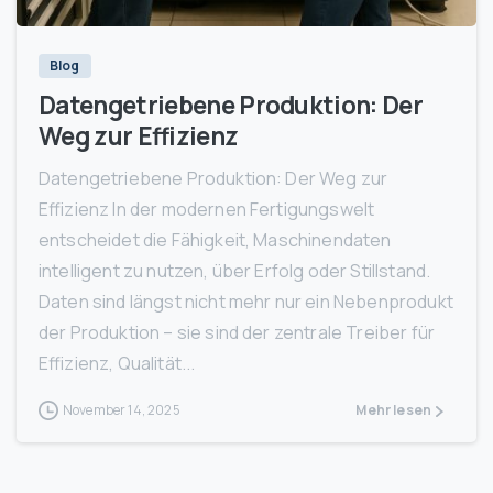
Blog
Datengetriebene Produktion: Der
Weg zur Effizienz
Datengetriebene Produktion: Der Weg zur
Effizienz In der modernen Fertigungswelt
entscheidet die Fähigkeit, Maschinendaten
intelligent zu nutzen, über Erfolg oder Stillstand.
Daten sind längst nicht mehr nur ein Nebenprodukt
der Produktion – sie sind der zentrale Treiber für
Effizienz, Qualität...
November 14, 2025
Mehr lesen